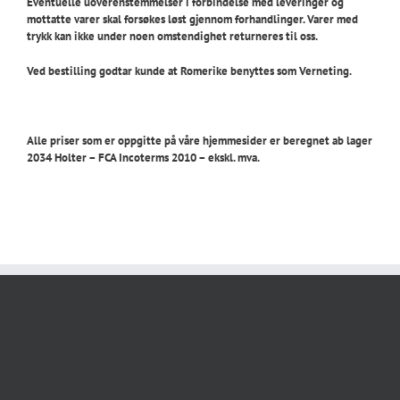
Eventuelle uoverenstemmelser i forbindelse med leveringer og
mottatte varer skal forsøkes løst gjennom forhandlinger. Varer med
trykk kan ikke under noen omstendighet returneres til oss.
Ved bestilling godtar kunde at Romerike benyttes som Verneting.
Alle priser som er oppgitte på våre hjemmesider er beregnet ab lager
2034 Holter – FCA Incoterms 2010 – ekskl. mva.