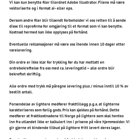
Vi kan kun benytte filer tilordnet Adobe Illustrator. Filene må være
vektoriserte og i format ai- eller eps.
Dersom andre filer blir tilsendt forbeholder vi oss retten til å sende
disse til reprofirma for omgjøring til et format som vi kan benytte.
Kostnad hermed kan ikke opplyses på forhånd.
Eventuelle reklamasjoner må være oss ihende innen 10 dager etter
varelevering.
Din ordre er ikke klar for trykking før du har mottatt en
ordrebekreftelse fra oss med ca. leveringstid – alle ordre blir
bekreftet skriftlig.
Alle ordre med trykk må påregne levering plus / minus inntil 10 % av
bestilt antall.
Forsendelse av lightere medfører frakttillegg p.g.a. at lighterne
karakteriseres som farlig gods. Pris kan sjekkes på forhånd. Dette
medfører at fraktkostnadene til Norge på lightere som skal hentes
inn fra utlandet ikke er kalkulert inn i prisene på våre hjemmesider. Vi
gir gjerne et bindende tilbud på lightere fritt levert deres lager.