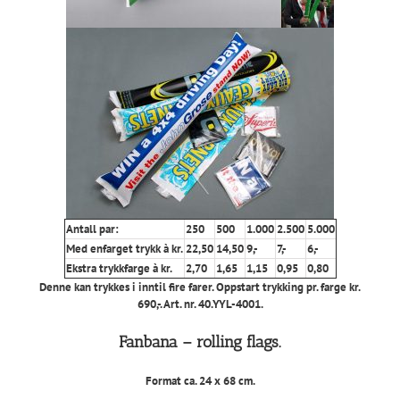
Antall par:
250
500
1.000
2.500
5.000
Med enfarget trykk à kr.
22,50
14,50
9,-
7,-
6,-
Ekstra trykkfarge à kr.
2,70
1,65
1,15
0,95
0,80
Denne kan trykkes i inntil fire farer. Oppstart trykking pr. farge kr.
690,-. Art. nr. 40.YYL-4001.
Fanbana – rolling flags.
Format ca. 24 x 68 cm.