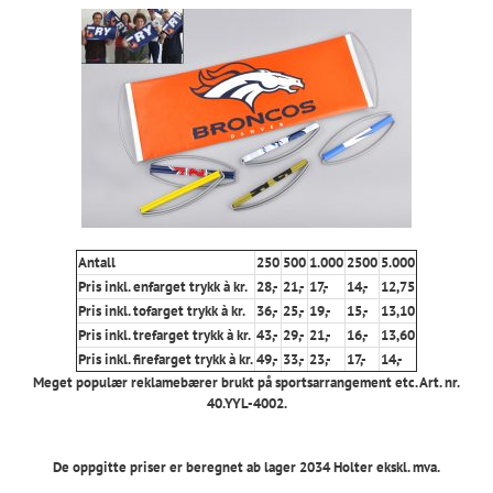
Antall
250
500
1.000
2500
5.000
Pris inkl. enfarget trykk à kr.
28,-
21,-
17,-
14,-
12,75
Pris inkl. tofarget trykk à kr.
36,-
25,-
19,-
15,-
13,10
Pris inkl. trefarget trykk à kr.
43,-
29,-
21,-
16,-
13,60
Pris inkl. firefarget trykk à kr.
49,-
33,-
23,-
17,-
14,-
Meget populær reklamebærer brukt på sportsarrangement etc. Art. nr.
40.YYL-4002.
De oppgitte priser er beregnet ab lager 2034 Holter ekskl. mva.