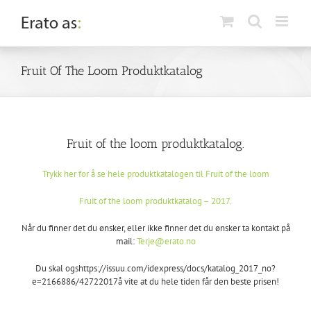
Skip
to
content
Fruit Of The Loom Produktkatalog
Fruit of the loom produktkatalog.
Trykk her for å se hele produktkatalogen til Fruit of the loom
Fruit of the loom produktkatalog – 2017.
Når du finner det du ønsker, eller ikke finner det du ønsker ta kontakt på
mail:
Terje@erato.no
Du skal ogshttps://issuu.com/idexpress/docs/katalog_2017_no?
e=2166886/42722017å vite at du hele tiden får den beste prisen!