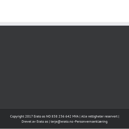
Copyright 2017 Erato as NO 838 236 642 MVA | Alle rettigheter reservert |
Drevet av
Erato as
|
terje@erato.no
-
Personvernserklæring