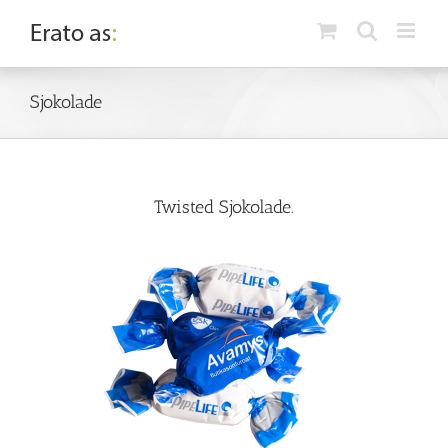
Skip
to
content
Sjokolade
Twisted Sjokolade.