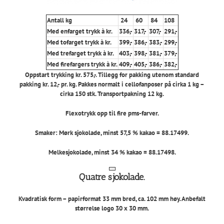
Antall kg
24
60
84
108
Med enfarget trykk à kr.
336,-
317,-
307,-
291,-
Med tofarget trykk à kr.
399,-
386,-
383,-
299,-
Med trefarget trykk à kr.
403,-
398,-
381,-
379,-
Med firefargers trykk à kr.
409,-
405,-
386,-
382,-
Oppstart trykking kr. 575,-. Tillegg for pakking utenom standard
pakking kr. 12,- pr. kg. Pakkes normalt i cellofanposer på cirka 1 kg –
cirka 150 stk. Transportpakning 12 kg.
Flexotrykk opp til fire pms-farver.
Smaker: Mørk sjokolade, minst 57,5 % kakao = 88.17499.
Melkesjokolade, minst 34 % kakao = 88.17498.
Quatre sjokolade.
Kvadratisk form – papirformat 33 mm bred, ca. 102 mm høy. Anbefalt
størrelse logo 30 x 30 mm.