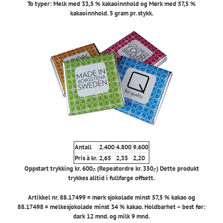
To typer: Melk med 33,5 % kakaoinnhold og Mørk med 57,5 %
kakaoinnhold. 5 gram pr. stykk.
Antall
2.400
4.800
9.600
Pris à kr.
2,65
2,35
2,20
Oppstart trykking kr. 600,-. (Repeatordre kr. 350,-) Dette produkt
trykkes alltid i fullfarge offsett.
Artikkel nr. 88.17499 = mørk sjokolade minst 57,5 % kakao og
88.17498 = melkesjokolade minst 34 % kakao. Holdbarhet – best før:
dark 12 mnd. og milk 9 mnd.