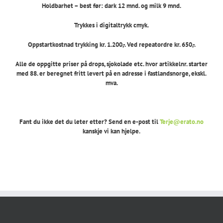
Holdbarhet – best før: dark 12 mnd. og milk 9 mnd.
Trykkes i digitaltrykk cmyk.
Oppstartkostnad trykking kr. 1.200,-. Ved repeatordre kr. 650,-.
Alle de oppgitte priser på drops, sjokolade etc. hvor artikkelnr. starter
med 88. er beregnet fritt levert på en adresse i fastlandsnorge, ekskl.
mva.
Fant du ikke det du leter etter? Send en e-post til
Terje@erato.no
kanskje vi kan hjelpe.