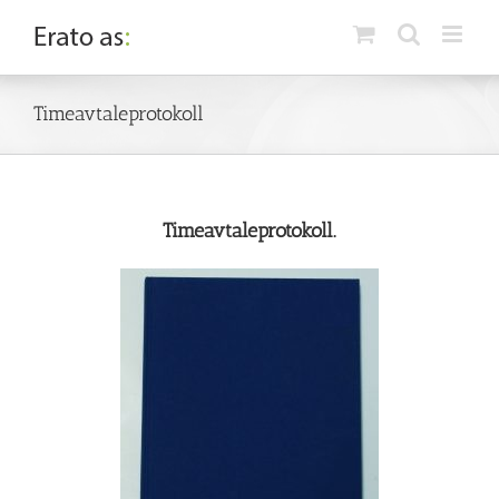
Skip
to
content
Timeavtaleprotokoll
Timeavtaleprotokoll.