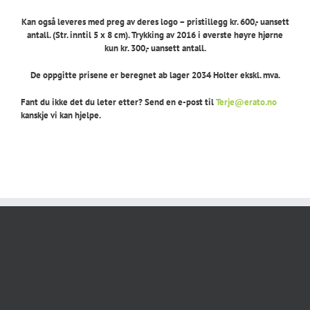
Kan også leveres med preg av deres logo – pristillegg kr. 600,- uansett
antall. (Str. inntil 5 x 8 cm). Trykking av 2016 i øverste høyre hjørne
kun kr. 300,- uansett antall.
De oppgitte prisene er beregnet ab lager 2034 Holter ekskl. mva.
Fant du ikke det du leter etter? Send en e-post til
Terje@erato.no
kanskje vi kan hjelpe.