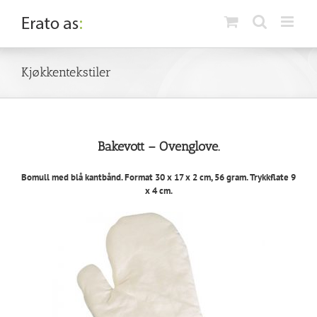
Skip
to
content
Kjøkkentekstiler
Bakevott – Ovenglove.
Bomull med blå kantbånd. Format 30 x 17 x 2 cm, 56 gram. Trykkflate 9
x 4 cm.