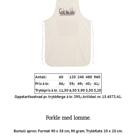
Antall:
60
120
240
480
960
Pris à kr.
86,-
59,-
49,-
45,-
41,-
Trykkpris à kr.
11,50
6,50
5,90
5,50
5,20
Oppstartkostnad pr. trykkfarge à kr. 395,-. Artikkel nr. 15.4573.41.
Forkle med lomme.
Bomull apron. Format 90 x 58 cm, 90 gram. Trykkflate 20 x 20 cm.