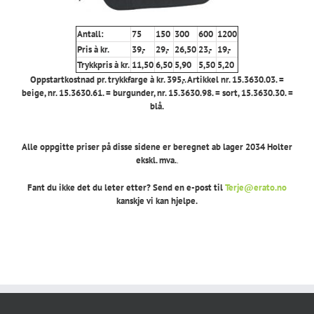
Antall:
75
150
300
600
1200
Pris à kr.
39,-
29,-
26,50
23,-
19,-
Trykkpris à kr.
11,50
6,50
5,90
5,50
5,20
Oppstartkostnad pr. trykkfarge à kr. 395,-. Artikkel nr. 15.3630.03. =
beige, nr. 15.3630.61. = burgunder, nr. 15.3630.98. = sort,
15.3630.30. =
blå.
Alle oppgitte priser på disse sidene er beregnet ab lager 2034 Holter
ekskl. mva.
.
Fant du ikke det du leter etter? Send en e-post til
Terje@erato.no
kanskje vi kan hjelpe.