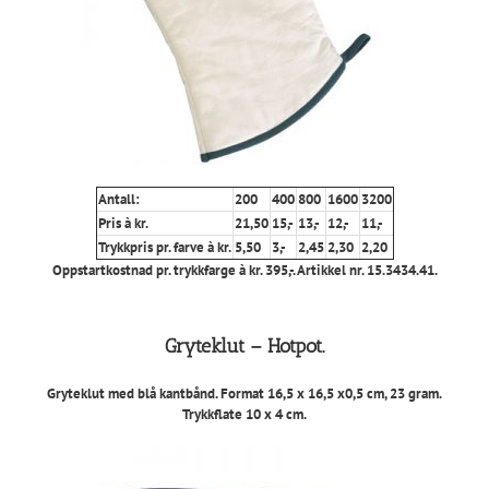
Antall:
200
400
800
1600
3200
Pris à kr.
21,50
15,-
13,-
12,-
11,-
Trykkpris pr. farve à kr.
5,50
3,-
2,45
2,30
2,20
Oppstartkostnad pr. trykkfarge à kr. 395,-. Artikkel nr. 15.3434.41.
Gryteklut – Hotpot.
Gryteklut med blå kantbånd. Format 16,5 x 16,5 x0,5 cm, 23 gram.
Trykkflate 10 x 4 cm.