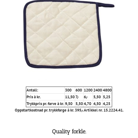
Antall:
300
600
1200
2400
4800
Pris à kr.
11,50
7,-
6,-
5,50
5,25
Trykkpris pr. farve à kr.
9,50
5,50
4,70
4,50
4,25
Oppstartkostnad pr. trykkfarge à kr. 395,-. Artikkel nr. 15.2224.41.
Quality forkle.