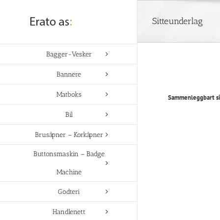
Skip
to
Sitteunderlag
content
Bagger-Vesker
Bannere
Matboks
Sammenleggbart sit
Bil
Brusåpner – Korkåpner
Buttonsmaskin – Badge
Machine
Godteri
Handlenett