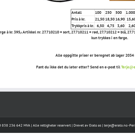
Antall
100
250
500
1.000
Pris à kr.
21,50
18,50
16,90
15,6
Trykkpris à kr.
6,50
4,75
3,60
2,6
arge à kr. 395,-. Artikkel nr. 27.710210 = sort, 27.710211 = rød, 27.710212 = blå, 
kun trykkes i en farge.
Alle oppgitte priser er beregnet ab lager 2034 
Fant du ikke det du leter etter? Send en e-post til
Terje@e
 838 236 642 MVA | Alle rettigheter reservert | Drevet av
Erato as
|
terje@erato.no
-
Per