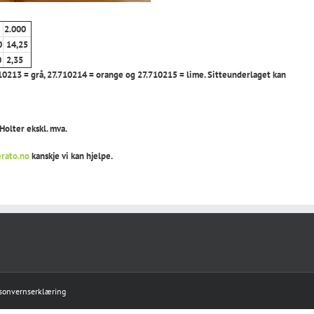
2.000
0
14,25
0
2,35
27.710213 = grå, 27.710214 = orange og 27.710215 = lime. Sitteunderlaget kan
Holter ekskl. mva.
rato.no
kanskje vi kan hjelpe.
sonvernserklæring