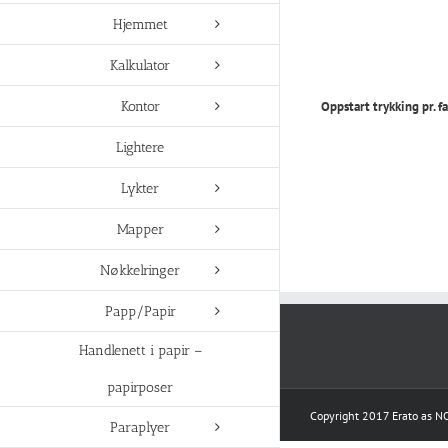
Hjemmet
Kalkulator
Kontor
Oppstart trykking pr. f
Lightere
Lykter
Mapper
Nøkkelringer
Papp/Papir
Handlenett i papir –
papirposer
Copyright 2017 Erato as NO
Paraplyer