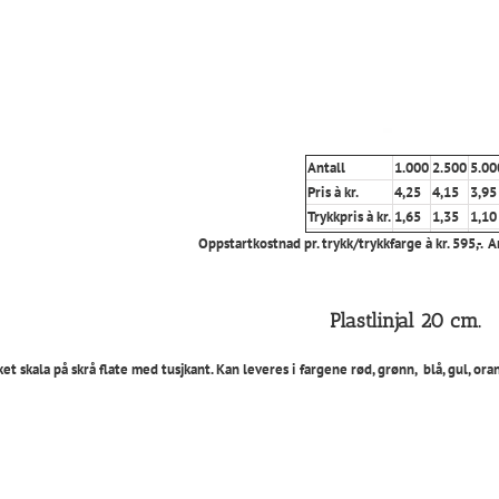
Antall
1.000
2.500
5.00
Pris à kr.
4,25
4,15
3,95
Trykkpris à kr.
1,65
1,35
1,10
Oppstartkostnad pr. trykk/trykkfarge à kr. 595,-. A
Plastlinjal 20 cm.
et skala på skrå flate med tusjkant. Kan leveres i fargene rød, grønn, blå, gul, ora