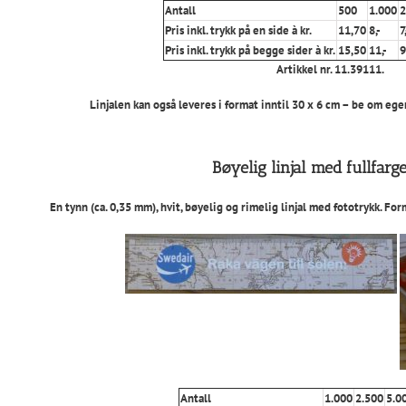
Antall
500
1.000
2
Pris inkl. trykk på en side à kr.
11,70
8,-
7,
Pris inkl. trykk på begge sider à kr.
15,50
11,-
9
Artikkel nr. 11.39111.
Linjalen kan også leveres i format inntil 30 x 6 cm – be om ege
Bøyelig linjal med fullfarg
En tynn (ca. 0,35 mm), hvit, bøyelig og rimelig linjal med fototrykk. F
Antall
1.000
2.500
5.0