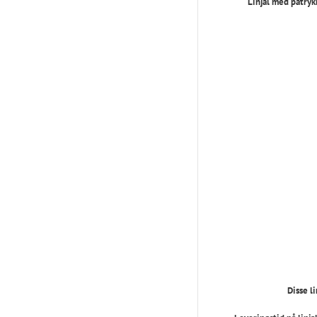
Linjal med påtrykk
Disse l