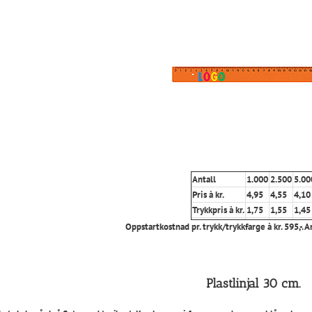
Antall
1.000
2.500
5.00
Pris à kr.
4,95
4,55
4,10
Trykkpris à kr.
1,75
1,55
1,45
Oppstartkostnad pr. trykk/trykkfarge à kr. 595,-. A
Plastlinjal 30 cm.