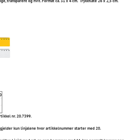
nge, transparent og hvit. Format ca. 31 x 4 cm. Trykkflate 26 x 2,5 cm.
0
rtikkel nr. 20.7399.
te gjelder kun linjalene hvor artikkelnummer starter med 20.