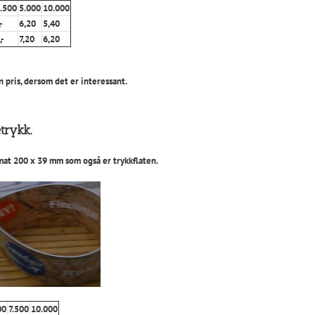
.500
5.000
10.000
-
6,20
5,40
,-
7,20
6,20
n pris, dersom det er interessant.
etrykk.
ormat 200 x 39 mm som også er trykkflaten.
00
7.500
10.000