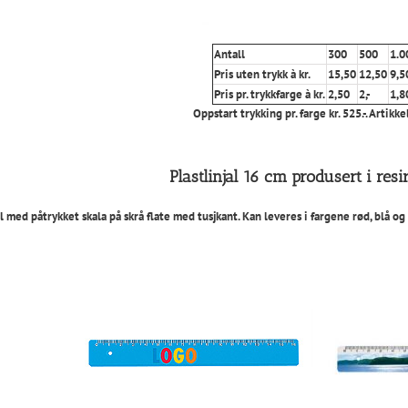
Antall
300
500
1.0
Pris uten trykk à kr.
15,50
12,50
9,5
Pris pr. trykkfarge à kr.
2,50
2,-
1,8
Oppstart trykking pr. farge kr. 525.-. Artikke
Plastlinjal 16 cm produsert i resir
l med påtrykket skala på skrå flate med tusjkant. Kan leveres i fargene rød, blå og 