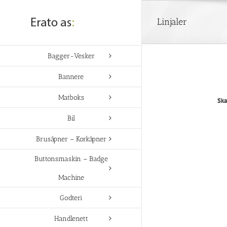
Skip
to
Linjaler
content
Bagger-Vesker
Bannere
Matboks
Ska
Bil
Brusåpner – Korkåpner
Buttonsmaskin – Badge
Machine
Godteri
Handlenett