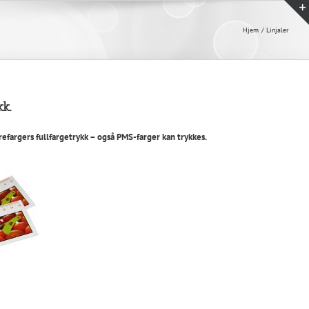
Hjem
Linjaler
kk.
irefargers fullfargetrykk – også PMS-farger kan trykkes.