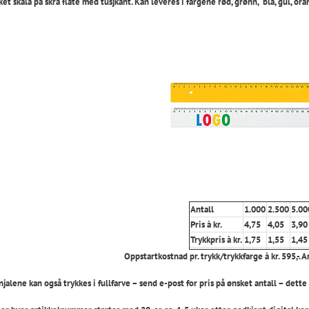
et skala på skrå flate med tusjkant. Kan leveres i fargene rød, grønn, blå, gul, ora
Antall
1.000
2.500
5.00
Pris à kr.
4,75
4,05
3,90
Trykkpris à kr.
1,75
1,55
1,45
Oppstartkostnad pr. trykk/trykkfarge à kr. 595,-. A
injalene kan også trykkes i fullfarve – send e-post for pris på ønsket antall – det