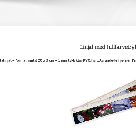
Linjal med fullfarvetry
lalinjal – format inntil 20 x 5 cm – 1 mm tykk klar PVC, hvit. Avrundede hjørner. F