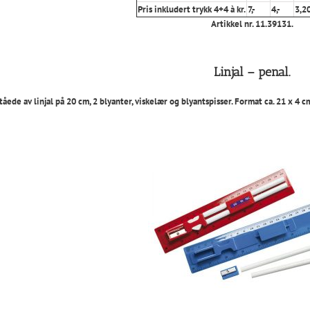
Pris inkludert trykk 4+4 à kr.
7,-
4,-
3,2
Artikkel nr. 11.39131.
Linjal – penal.
tåede av linjal på 20 cm, 2 blyanter, viskelær og blyantspisser. Format ca. 21 x 