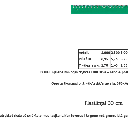
Antall
1.000
2.500
5.00
Pris à kr.
6,95
5,75
5,25
Trykkpris à kr.
1,70
1,45
1,35
Disse linjalene kan også trykkes i fullfarve – send e-post
Oppstartkostnad pr. trykk/trykkfarge à kr. 595,-. A
Plastlinjal 30 cm.
åtrykket skala på skrå flate med tusjkant. Kan leveres i fargene rød, grønn, blå, gu