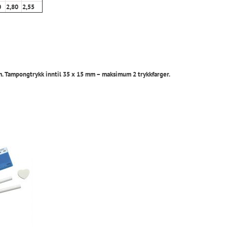
0
2,80
2,55
4 cm. Tampongtrykk inntil 35 x 15 mm – maksimum 2 trykkfarger.