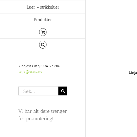
Luer – strikkeluer
Produkter
Ring oss i dag! 994 37 286
terje@erato.no
Linja
Søk
etter:
Vi har alt dere trenger
for promotering!