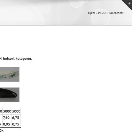
Hjem
PRODIR Kulepenner
 helsort kulepenn.
0
3000
5000
7,60
6,75
5
0,95
0,75
,-.