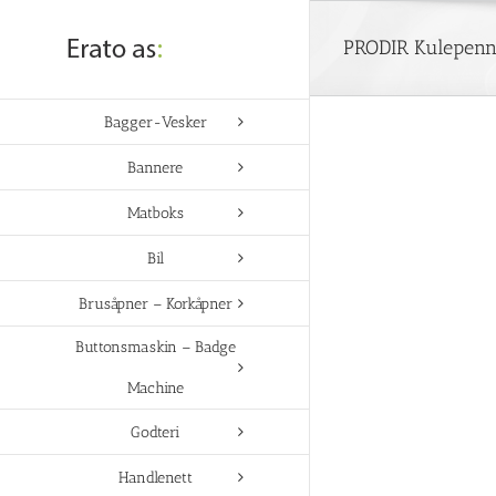
Skip
to
PRODIR Kulepenn
content
Bagger-Vesker
Bannere
Matboks
Bil
Brusåpner – Korkåpner
Buttonsmaskin – Badge
Machine
Godteri
Handlenett