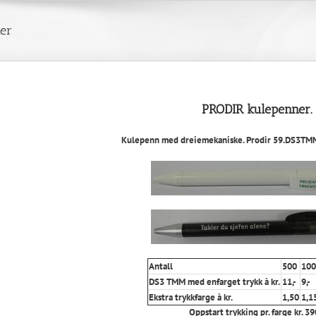
er
PRODIR kulepenner.
Kulepenn med dreiemekaniske. Prodir 59.DS3TMM.
Antall
500
100
DS3 TMM med enfarget trykk à kr.
11,-
9,-
Ekstra trykkfarge à kr.
1,50
1,1
Oppstart trykking pr. farge kr. 390