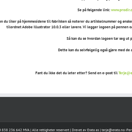
Se på følgende link:
www.prodir.
n du liker på hjemmesidene til fabrikken så noterer du artikkelnummer og ønsket 
tilordnet Adobe Illustrator 10.0.3 eller lavere. Vi legger logoen på pennen o
Så kan du se hvordan logoen tar seg ut 
Dette kan du selvfølgelig også gjøre med de
Fant du ikke det du leter etter? Send en e-post til
Terje@e
 838 236 642 MVA | Alle rettigheter reservert | Drevet av
Erato as
|
terje@erato.no
-
Per