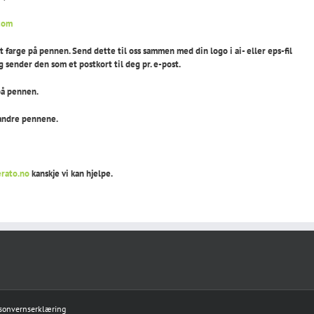
com
farge på pennen. Send dette til oss sammen med din logo i ai- eller eps-fil
g sender den som et postkort til deg pr. e-post.
på pennen.
 andre pennene.
rato.no
kanskje vi kan hjelpe.
sonvernserklæring