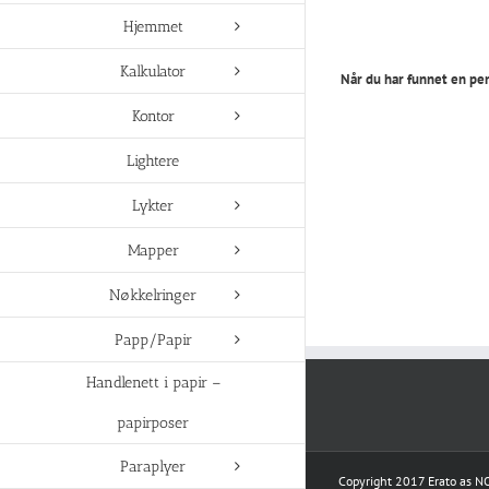
Hjemmet
Kalkulator
Når du har funnet en pen
Kontor
Lightere
Lykter
Mapper
Nøkkelringer
Papp/Papir
Handlenett i papir –
papirposer
Paraplyer
Copyright 2017 Erato as NO