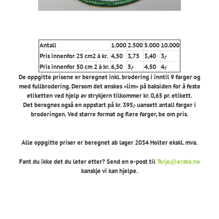
Antall
1.000
2.500
5.000
10.000
Pris innenfor 25 cm2 à kr.
4,50
3,75
3,40
3,-
Pris innenfor 50 cm 2 à kr.
6,50
5,-
4,50
4,-
De oppgitte prisene er beregnet inkl. brodering i inntil 9 farger og
med fullbrodering. Dersom det ønskes «lim» på baksiden for å feste
etiketten ved hjelp av strykjern tilkommer kr. 0,65 pr. etikett.
Det beregnes også en oppstart på kr. 395,- uansett antall farger i
broderingen. Ved større format og flere farger, be om pris.
Alle oppgitte priser er beregnet ab lager 2034 Holter ekskl. mva.
Fant du ikke det du leter etter? Send en e-post til
Terje@erato.no
kanskje vi kan hjelpe.