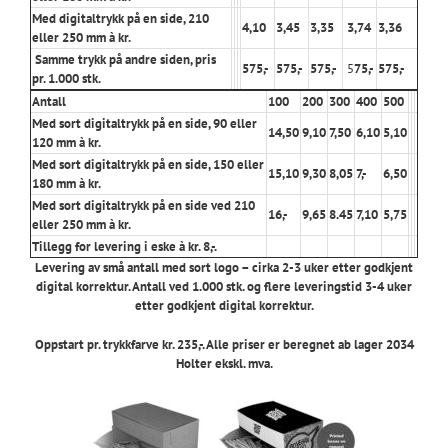
Med digitaltrykk på en side, 210
4,10
3,45
3,35
3,74
3,36
eller 250 mm à kr.
Samme trykk på andre siden, pris
575,-
575,-
575,-
5
75,-
575,-
pr. 1.000 stk.
Antall
100
200
300
400
500
Med sort digitaltrykk på en side, 90 eller
14
,50
9,10
7,50
6,10
5,10
120 mm à kr.
Med sort digitaltrykk på en side, 150 eller
15,10
9,30
8,05
7,-
6,50
180 mm à kr.
Med sort digitaltrykk på en side ved 210
16,-
9,65
8.45
7,10
5,75
eller 250 mm à kr.
Tillegg for levering i eske à kr. 8,-.
Levering av små antall med sort logo – cirka 2-3 uker etter godkjent
digital korrektur. Antall ved 1.000 stk. og flere leveringstid 3-4 uker
etter godkjent digital korrektur.
Oppstart pr. trykkfarve kr. 235,-. Alle priser er beregnet ab lager 2034
Holter ekskl. mva.