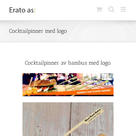
Skip
to
content
Cocktailpinner med logo
Cocktailpinner av bambus med logo.