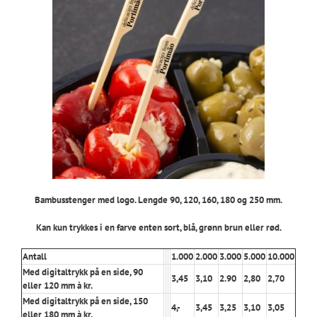
Bambusstenger med logo. Lengde 90, 120, 160, 180 og 250 mm.
Kan kun trykkes i en farve enten sort, blå, grønn brun eller rød.
Antall
1.000
2.000
3.000
5.000
10.000
Med digitaltrykk på en side, 90
3,45
3,10
2.90
2,80
2,70
eller 120 mm à kr.
Med digitaltrykk på en side, 150
4,-
3,45
3,25
3,10
3,05
eller 180 mm à kr.