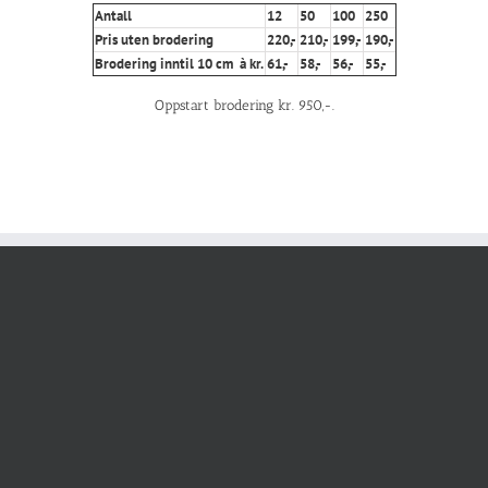
Antall
12
50
100
250
Pris uten brodering
220,-
210,-
199,-
190,-
Brodering inntil 10 cm à kr.
61,-
58,-
56,-
55,-
Oppstart brodering kr. 950,-.