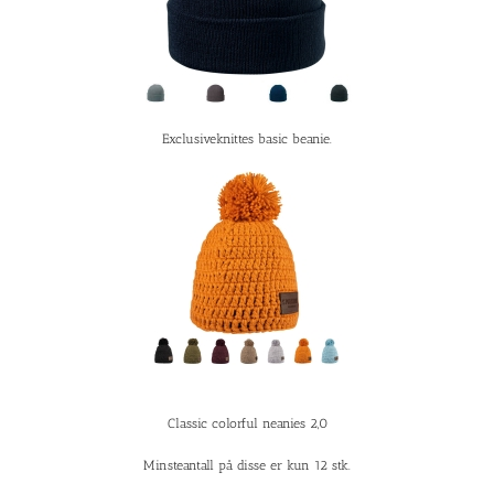
Exclusiveknittes basic beanie.
Classic colorful neanies 2,0
Minsteantall på disse er kun 12 stk.