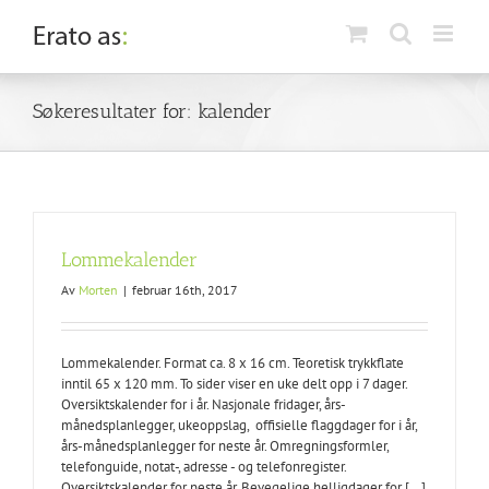
Skip
to
content
Søkeresultater for: kalender
Lommekalender
Av
Morten
|
februar 16th, 2017
Lommekalender. Format ca. 8 x 16 cm. Teoretisk trykkflate
inntil 65 x 120 mm. To sider viser en uke delt opp i 7 dager.
Oversiktskalender for i år. Nasjonale fridager, års-
månedsplanlegger, ukeoppslag, offisielle flaggdager for i år,
års-månedsplanlegger for neste år. Omregningsformler,
telefonguide, notat-, adresse - og telefonregister.
Oversiktskalender for neste år. Bevegelige helligdager for [...]