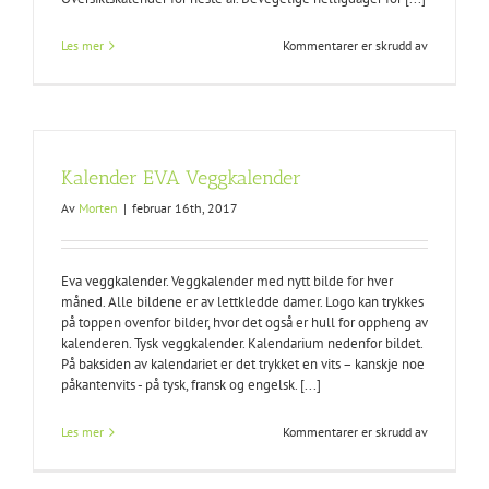
for
Les mer
Kommentarer er skrudd av
Lommekale
Kalender EVA Veggkalender
Av
Morten
|
februar 16th, 2017
Eva veggkalender. Veggkalender med nytt bilde for hver
måned. Alle bildene er av lettkledde damer. Logo kan trykkes
på toppen ovenfor bilder, hvor det også er hull for oppheng av
kalenderen. Tysk veggkalender. Kalendarium nedenfor bildet.
På baksiden av kalendariet er det trykket en vits – kanskje noe
påkantenvits - på tysk, fransk og engelsk. [...]
for
Les mer
Kommentarer er skrudd av
Kalender
EVA