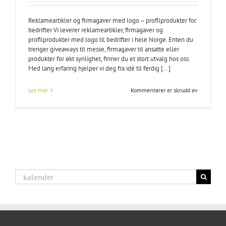
Reklameartikler og firmagaver med logo – profilprodukter for
bedrifter Vi leverer reklameartikler, firmagaver og
profilprodukter med logo til bedrifter i hele Norge. Enten du
trenger giveaways til messe, firmagaver til ansatte eller
produkter for økt synlighet, finner du et stort utvalg hos oss.
Med lang erfaring hjelper vi deg fra idé til ferdig [...]
for
Les mer
Kommentarer er skrudd av
Erato
as
Søk
etter: