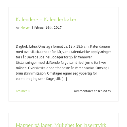
Veggkalen
Kalendere – Kalenderbøker
Av
Morten
|
februar 16th, 2017
Dagbok. Libra. Omslag i format ca. 13 x 18,5 cm. Kalendarium
med oversiktskalender for i år, samt kalendariske opplysninger
for i år. Bevegelige helligdager for 15 år fremover.
Utstansninger med skiftende farge samt rivehjørne for hver
måned. Oversiktskalender for neste år. Verdensatlas. Omslag i
brun skinnimitasjon. Omslager egner seg ypperlig for
varmepreging uten farge, slik [...]
for
Les mer
Kommentarer er skrudd av
Kalendere
–
Kalenderbø
Mapper på lager. Mulighet for lasertrykk