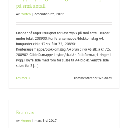
på små antall.
Av
Morten
|
desember 8th, 2022
Mapper på lager. Mulighet for lasertrykk på små antall. Bilder
under tekst. 208900. Konferansemappe/blokkomslag A4,
burgunder cirka 43 stk. à kr. 72,-. 208901.
Konferansemappe/blokkomslag A4 brun cirka 45 stk. à kr. 72,-.
208902. Glidelåsmappe i nylon/skai A4 folioformat, 4-ringer i
rygg. Høyre side med rom for slisse til A4 blokk. Venstre side
slisse for 2 [...]
for
Les mer
Kommentarer er skrudd av
Mapper
på
lager.
Mulighet
for
lasertrykk
Erato as
på
små
Av
Morten
|
mars 3rd, 2017
antall.